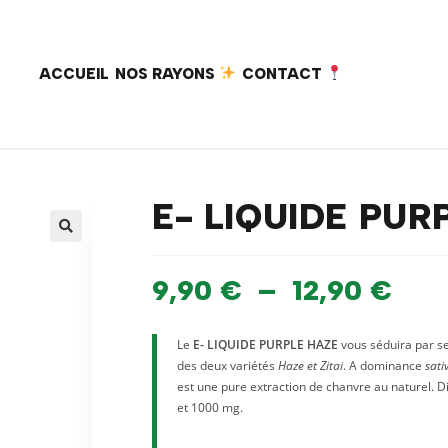
ACCUEIL
NOS RAYONS
CONTACT
E- LIQUIDE PUR
9,90
€
–
12,90
€
Le
E- LIQUIDE PURPLE HAZE
vous séduira par se
des deux variétés
Haze et Zitai
. A dominance
sati
est une pure extraction de chanvre au naturel.
et 1000 mg.