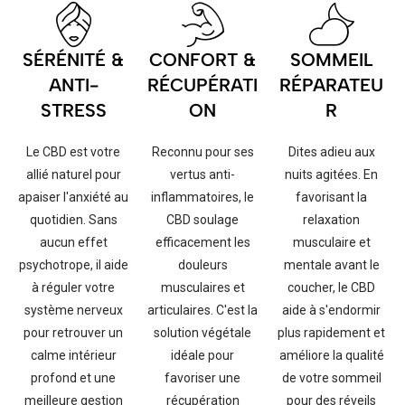
SÉRÉNITÉ &
CONFORT &
SOMMEIL
ANTI-
RÉCUPÉRATI
RÉPARATEU
STRESS
ON
R
Le CBD est votre
Reconnu pour ses
Dites adieu aux
allié naturel pour
vertus anti-
nuits agitées. En
apaiser l'anxiété au
inflammatoires, le
favorisant la
quotidien. Sans
CBD soulage
relaxation
aucun effet
efficacement les
musculaire et
psychotrope, il aide
douleurs
mentale avant le
à réguler votre
musculaires et
coucher, le CBD
système nerveux
articulaires. C'est la
aide à s'endormir
pour retrouver un
solution végétale
plus rapidement et
calme intérieur
idéale pour
améliore la qualité
profond et une
favoriser une
de votre sommeil
meilleure gestion
récupération
pour des réveils