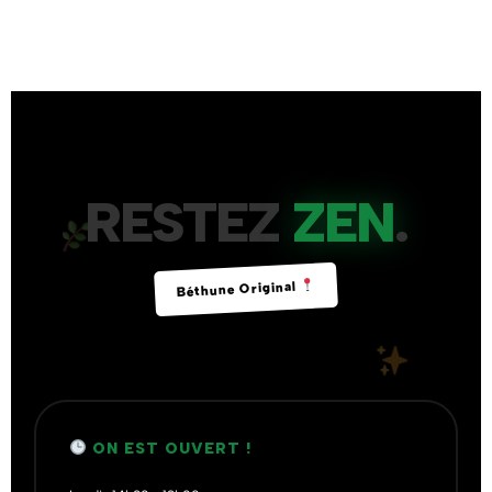
RESTEZ
ZEN
.
Béthune Original
ON EST OUVERT !